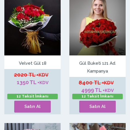
Velvet Gül 18
Gül Buketi 121 Ad.
Kampanya
2020 TL
+KDV
1350 TL
8400 TL
+KDV
+KDV
4999 TL
+KDV
12 Taksit İmkanı
12 Taksit İmkanı
Satın Al
Satın Al