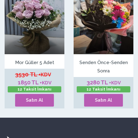
Mor Güller 5 Adet
Senden Önce-Senden
Sonra
3530 TL
+KDV
1850 TL
3280 TL
+KDV
+KDV
12 Taksit İmkanı
12 Taksit İmkanı
Satın Al
Satın Al