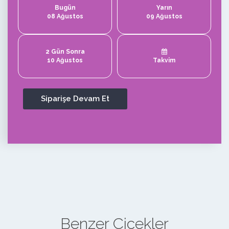
Bugün
Yarın
08 Ağustos
09 Ağustos
2 Gün Sonra
10 Ağustos
Takvim
Benzer Çiçekler