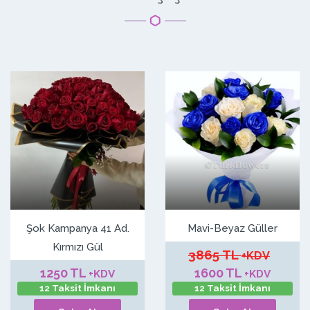
Şok Kampanya 41 Ad.
Mavi-Beyaz Güller
Kırmızı Gül
3865 TL
+KDV
1250 TL
1600 TL
+KDV
+KDV
12 Taksit İmkanı
12 Taksit İmkanı