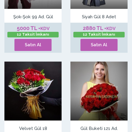
Şok-Şok 99 Ad. Gül
Siyah Gül 8 Adet
5000 TL
2880 TL
+KDV
+KDV
12 Taksit İmkanı
12 Taksit İmkanı
Satın Al
Satın Al
Velvet Gül 18
Gül Buketi 121 Ad.