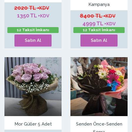
Kampanya
2020 TL
+KDV
1350 TL
8400 TL
+KDV
+KDV
4999 TL
+KDV
12 Taksit İmkanı
12 Taksit İmkanı
Satın Al
Satın Al
Mor Güller 5 Adet
Senden Önce-Senden
Sonra