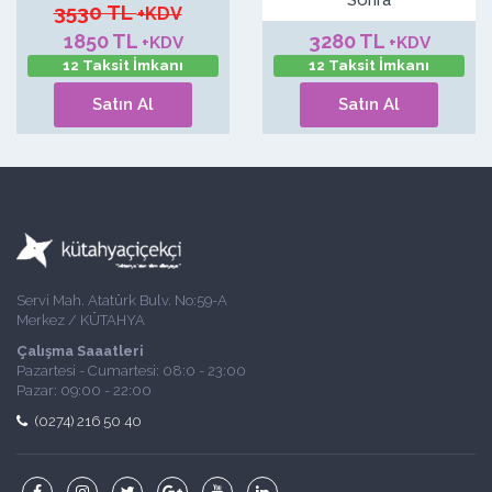
3530 TL
+KDV
1850 TL
3280 TL
+KDV
+KDV
12 Taksit İmkanı
12 Taksit İmkanı
Satın Al
Satın Al
Servi Mah. Atatürk Bulv. No:59-A
Merkez / KÜTAHYA
Çalışma Saaatleri
Pazartesi - Cumartesi: 08:0 - 23:00
Pazar: 09:00 - 22:00
(0274) 216 50 40