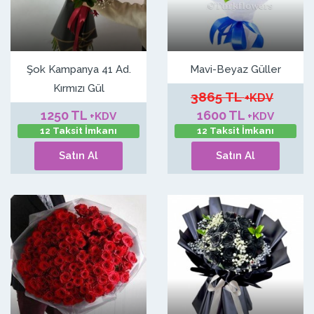
Şok Kampanya 41 Ad.
Mavi-Beyaz Güller
Kırmızı Gül
3865 TL
+KDV
1250 TL
1600 TL
+KDV
+KDV
12 Taksit İmkanı
12 Taksit İmkanı
Satın Al
Satın Al