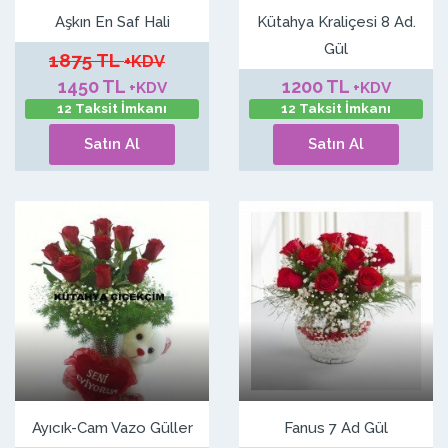
Aşkın En Saf Hali
Kütahya Kraliçesi 8 Ad.
Gül
1875 TL
+KDV
1450 TL
1200 TL
+KDV
+KDV
12 Taksit İmkanı
12 Taksit İmkanı
Satın Al
Satın Al
Ayıcık-Cam Vazo Güller
Fanus 7 Ad Gül