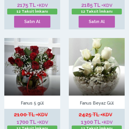
2175 TL
2185 TL
+KDV
+KDV
12 Taksit İmkanı
12 Taksit İmkanı
Satın Al
Satın Al
Fanus 5 gül
Fanus Beyaz Gül
2100 TL
2425 TL
+KDV
+KDV
1700 TL
1300 TL
+KDV
+KDV
12 Taksit İmkanı
12 Taksit İmkanı