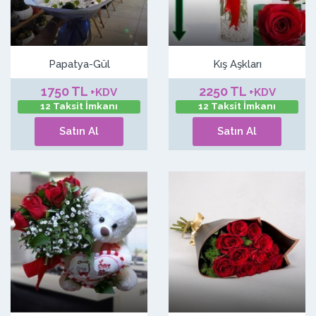
Papatya-Gül
Kış Aşkları
1750 TL
2250 TL
+KDV
+KDV
12 Taksit İmkanı
12 Taksit İmkanı
Satın Al
Satın Al