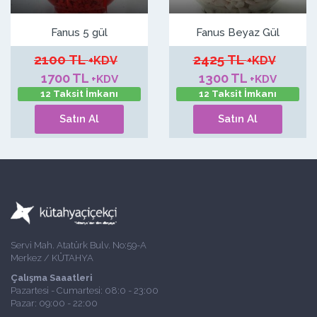
Fanus 5 gül
Fanus Beyaz Gül
2100 TL
2425 TL
+KDV
+KDV
1700 TL
1300 TL
+KDV
+KDV
12 Taksit İmkanı
12 Taksit İmkanı
Satın Al
Satın Al
Servi Mah. Atatürk Bulv. No:59-A
Merkez / KÜTAHYA
Çalışma Saaatleri
Pazartesi - Cumartesi: 08:0 - 23:00
Pazar: 09:00 - 22:00