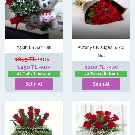
Aşkın En Saf Hali
Kütahya Kraliçesi 8 Ad.
Gül
1875 TL
+KDV
1450 TL
1200 TL
+KDV
+KDV
12 Taksit İmkanı
12 Taksit İmkanı
Satın Al
Satın Al