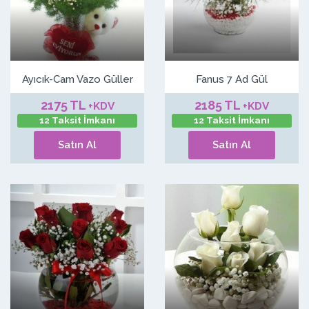
Ayıcık-Cam Vazo Güller
Fanus 7 Ad Gül
2175 TL
2185 TL
+KDV
+KDV
12 Taksit İmkanı
12 Taksit İmkanı
Satın Al
Satın Al