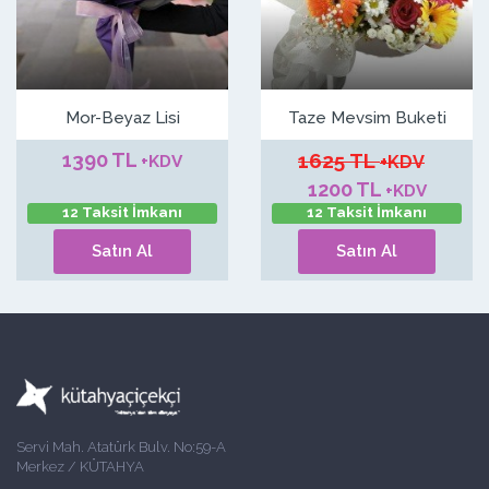
Mor-Beyaz Lisi
Taze Mevsim Buketi
1390 TL
1625 TL
+KDV
+KDV
1200 TL
+KDV
12 Taksit İmkanı
12 Taksit İmkanı
Satın Al
Satın Al
Servi Mah. Atatürk Bulv. No:59-A
Merkez / KÜTAHYA