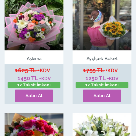
Aşkıma
Ayçİçek Buket
1625 TL
1755 TL
+KDV
+KDV
1450 TL
1250 TL
+KDV
+KDV
12 Taksit İmkanı
12 Taksit İmkanı
Satın Al
Satın Al