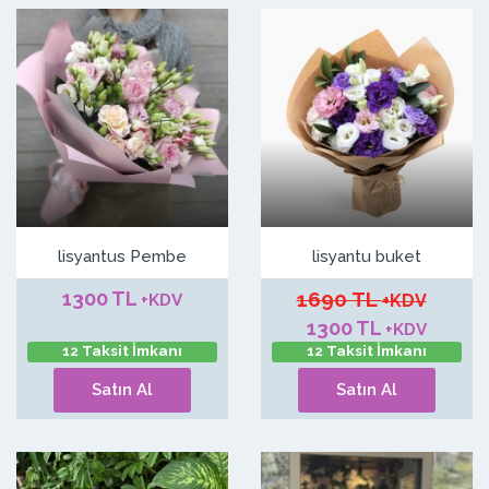
lisyantus Pembe
lisyantu buket
1300 TL
1690 TL
+KDV
+KDV
1300 TL
+KDV
12 Taksit İmkanı
12 Taksit İmkanı
Satın Al
Satın Al