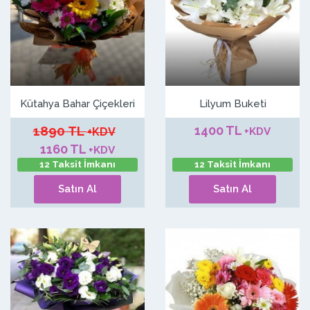
Kütahya Bahar Çiçekleri
Lilyum Buketi
1890 TL
1400 TL
+KDV
+KDV
1160 TL
+KDV
12 Taksit İmkanı
12 Taksit İmkanı
Satın Al
Satın Al