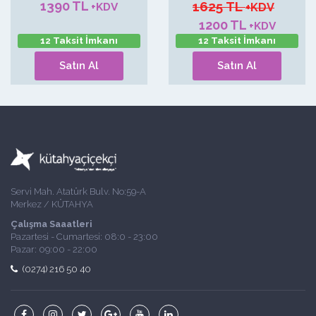
1390 TL
1625 TL
+KDV
+KDV
1200 TL
+KDV
12 Taksit İmkanı
12 Taksit İmkanı
Satın Al
Satın Al
Servi Mah. Atatürk Bulv. No:59-A
Merkez / KÜTAHYA
Çalışma Saaatleri
Pazartesi - Cumartesi: 08:0 - 23:00
Pazar: 09:00 - 22:00
(0274) 216 50 40