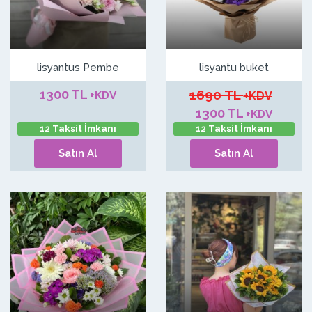
lisyantus Pembe
lisyantu buket
1300 TL
1690 TL
+KDV
+KDV
1300 TL
+KDV
12 Taksit İmkanı
12 Taksit İmkanı
Satın Al
Satın Al