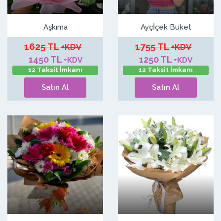
Aşkıma
Ayçİçek Buket
1625 TL
1755 TL
+KDV
+KDV
1450 TL
1250 TL
+KDV
+KDV
12 Taksit İmkanı
12 Taksit İmkanı
Satın Al
Satın Al