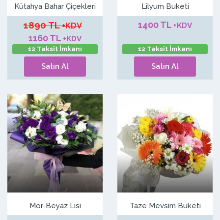
Kütahya Bahar Çiçekleri
Lilyum Buketi
1890 TL
1400 TL
+KDV
+KDV
1160 TL
+KDV
12 Taksit İmkanı
12 Taksit İmkanı
Satın Al
Satın Al
Mor-Beyaz Lisi
Taze Mevsim Buketi