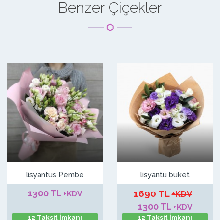
Benzer Çiçekler
lisyantus Pembe
lisyantu buket
1300 TL
1690 TL
+KDV
+KDV
1300 TL
+KDV
12 Taksit İmkanı
12 Taksit İmkanı