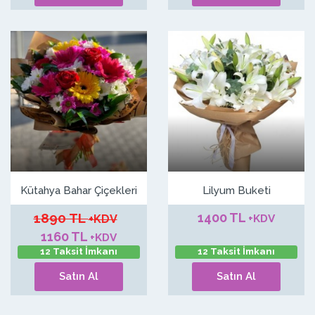
Kütahya Bahar Çiçekleri
Lilyum Buketi
1890 TL
1400 TL
+KDV
+KDV
1160 TL
+KDV
12 Taksit İmkanı
12 Taksit İmkanı
Satın Al
Satın Al