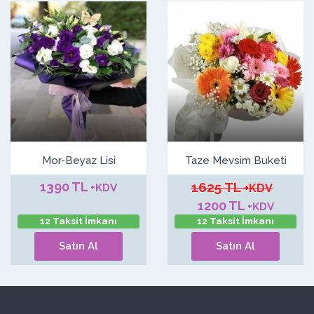
Mor-Beyaz Lisi
Taze Mevsim Buketi
1390 TL
1625 TL
+KDV
+KDV
1200 TL
+KDV
12 Taksit İmkanı
12 Taksit İmkanı
Satın Al
Satın Al