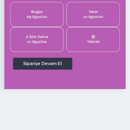
Bugün
Yarın
09 Ağustos
10 Ağustos
2 Gün Sonra
11 Ağustos
Takvim