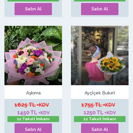
Satın Al
Satın Al
Aşkıma
Ayçİçek Buket
1625 TL
1755 TL
+KDV
+KDV
1450 TL
1250 TL
+KDV
+KDV
12 Taksit İmkanı
12 Taksit İmkanı
Satın Al
Satın Al