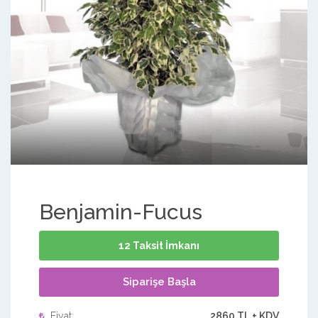
Benjamin-Fucus
12 Taksit İmkanı
Siparişe Başla
Fiyat:
2860 TL + KDV