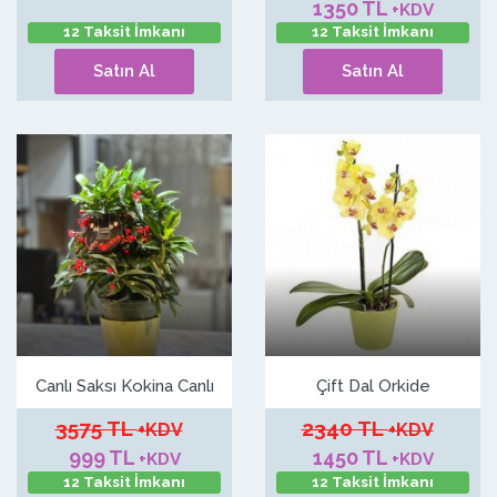
1350 TL
+KDV
12 Taksit İmkanı
12 Taksit İmkanı
Satın Al
Satın Al
Canlı Saksı Kokina Canlı
Çift Dal Orkide
3575 TL
2340 TL
+KDV
+KDV
999 TL
1450 TL
+KDV
+KDV
12 Taksit İmkanı
12 Taksit İmkanı