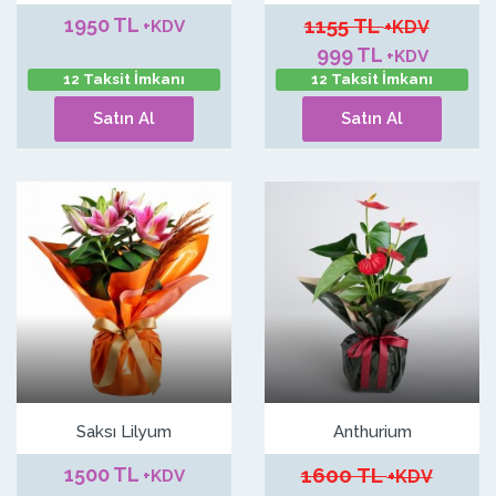
1950 TL
1155 TL
+KDV
+KDV
999 TL
+KDV
12 Taksit İmkanı
12 Taksit İmkanı
Satın Al
Satın Al
Saksı Lilyum
Anthurium
1500 TL
1600 TL
+KDV
+KDV