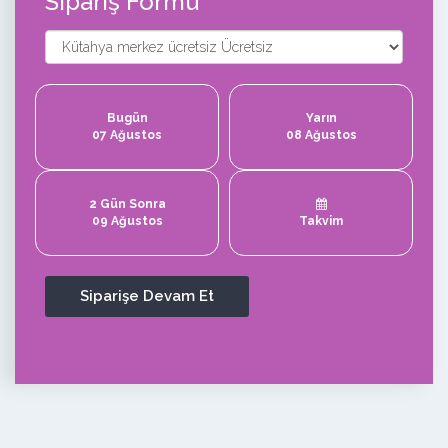
Sipariş Formu
Bugün
Yarın
07 Ağustos
08 Ağustos
2 Gün Sonra
09 Ağustos
Takvim