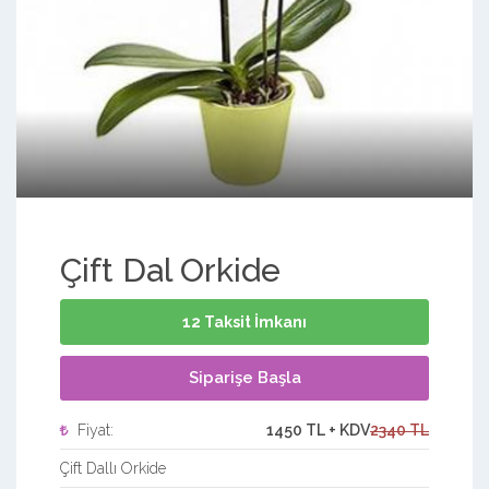
Çift Dal Orkide
12 Taksit İmkanı
Siparişe Başla
Fiyat:
1450 TL + KDV
2340 TL
Çift Dallı Orkide