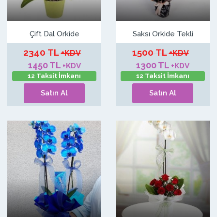
Çift Dal Orkide
Saksı Orkide Tekli
2340 TL
1500 TL
+KDV
+KDV
1450 TL
1300 TL
+KDV
+KDV
12 Taksit İmkanı
12 Taksit İmkanı
Satın Al
Satın Al