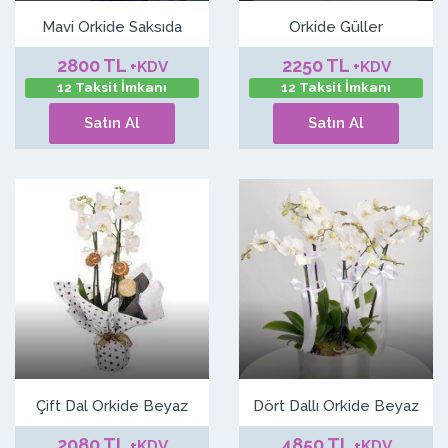
Mavi Orkide Saksıda
Orkide Güller
2800 TL
2250 TL
+KDV
+KDV
12 Taksit İmkanı
12 Taksit İmkanı
Satın Al
Satın Al
Çift Dal Orkide Beyaz
Dört Dallı Orkide Beyaz
2080 TL
4850 TL
+KDV
+KDV