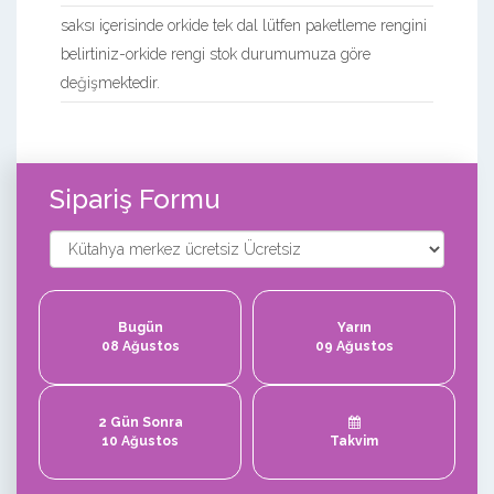
saksı içerisinde orkide tek dal lütfen paketleme rengini
belirtiniz-orkide rengi stok durumumuza göre
değişmektedir.
Sipariş Formu
Bugün
Yarın
08 Ağustos
09 Ağustos
2 Gün Sonra
10 Ağustos
Takvim