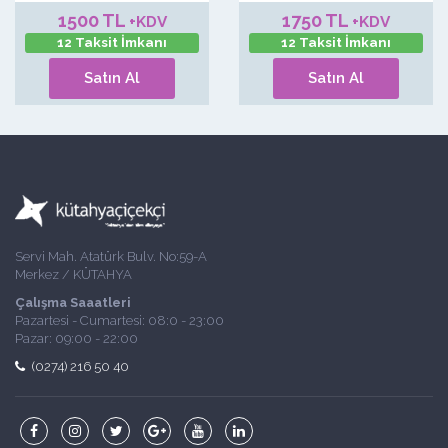
1500 TL
1750 TL
+KDV
+KDV
12 Taksit İmkanı
12 Taksit İmkanı
Satın Al
Satın Al
Servi Mah. Atatürk Bulv. No:59-A
Merkez / KÜTAHYA
Çalışma Saaatleri
Pazartesi - Cumartesi: 08:0 - 23:00
Pazar: 09:00 - 22:00
(0274) 216 50 40