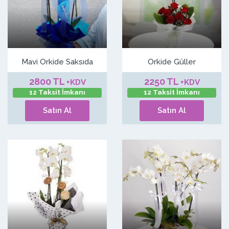
Mavi Orkide Saksıda
Orkide Güller
2800 TL
2250 TL
+KDV
+KDV
12 Taksit İmkanı
12 Taksit İmkanı
Satın Al
Satın Al