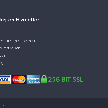
üşteri Hizmetleri
safeli Satış Sözleşmesi
slimat ve İade
etişim
log
dır.