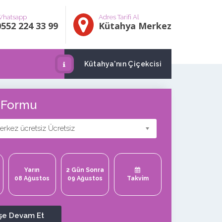
hatsapp
Adres Tarifi Al
0552 224 33 99
Kütahya Merkez
Kütahya'nın Çiçekcisi
ş Formu
rkez ücretsiz Ücretsiz
Yarın
2 Gün Sonra
08 Ağustos
09 Ağustos
Takvim