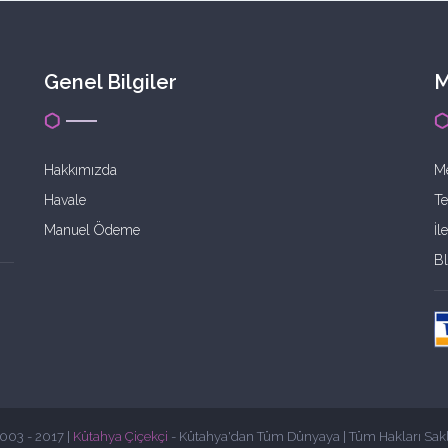
Genel Bilgiler
M
Hakkımızda
Me
Havale
Te
Manuel Ödeme
İl
B
003 - 2017 |
Kütahya Çiçekçi
- Kütahya'dan Tüm Dünyaya | Tüm Hakları Saklı