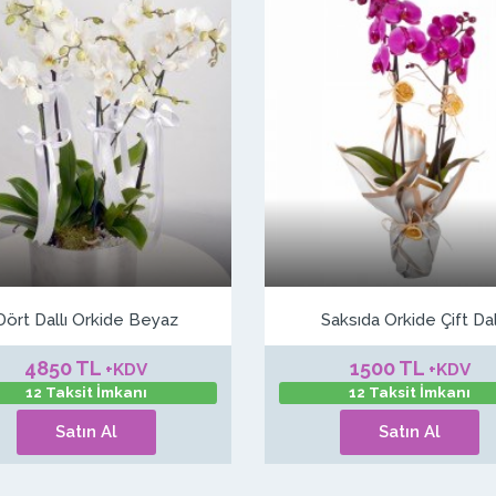
Dört Dallı Orkide Beyaz
Saksıda Orkide Çift Da
4850 TL
1500 TL
+KDV
+KDV
12 Taksit İmkanı
12 Taksit İmkanı
Satın Al
Satın Al