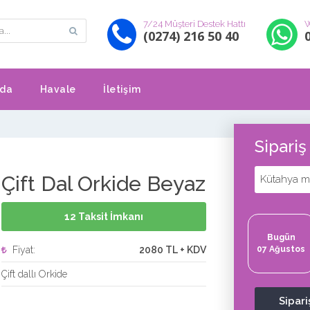
7/24 Müşteri Destek Hattı
W
(0274) 216 50 40
zda
Havale
İletişim
Sipari
Çift Dal Orkide Beyaz
Kütahya me
12 Taksit İmkanı
Bugün
Fiyat:
2080 TL + KDV
07 Ağustos
Çift dallı Orkide