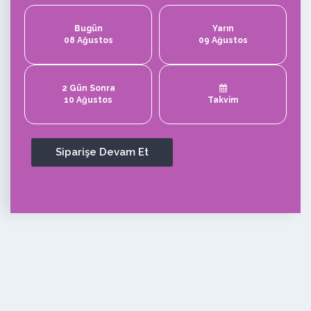
Bugün
Yarın
08 Ağustos
09 Ağustos
2 Gün Sonra
10 Ağustos
Takvim