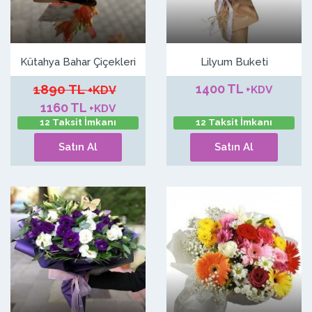
Kütahya Bahar Çiçekleri
Lilyum Buketi
1890 TL
1400 TL
+KDV
+KDV
1160 TL
+KDV
12 Taksit İmkanı
12 Taksit İmkanı
Satın Al
Satın Al