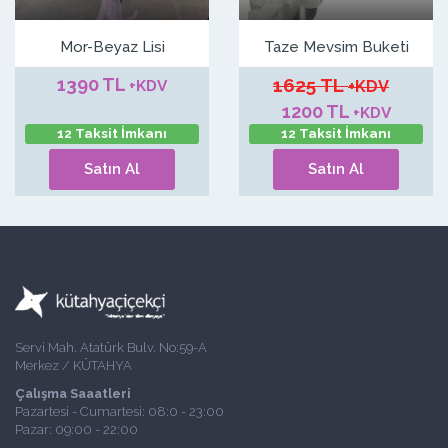
Mor-Beyaz Lisi
Taze Mevsim Buketi
1390 TL
1625 TL
+KDV
+KDV
1200 TL
+KDV
12 Taksit İmkanı
12 Taksit İmkanı
Satın Al
Satın Al
Servi Mah. Atatürk Bulv. No:59-A
Merkez / KÜTAHYA
Çalışma Saaatleri
Pazartesi - Cumartesi: 08:0 - 23:00
Pazar: 09:00 - 22:00