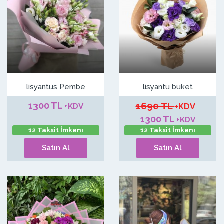
lisyantus Pembe
lisyantu buket
1300 TL
1690 TL
+KDV
+KDV
1300 TL
+KDV
12 Taksit İmkanı
12 Taksit İmkanı
Satın Al
Satın Al