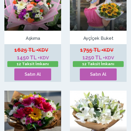
Aşkıma
Ayçİçek Buket
1625 TL
1755 TL
+KDV
+KDV
1450 TL
1250 TL
+KDV
+KDV
12 Taksit İmkanı
12 Taksit İmkanı
Satın Al
Satın Al