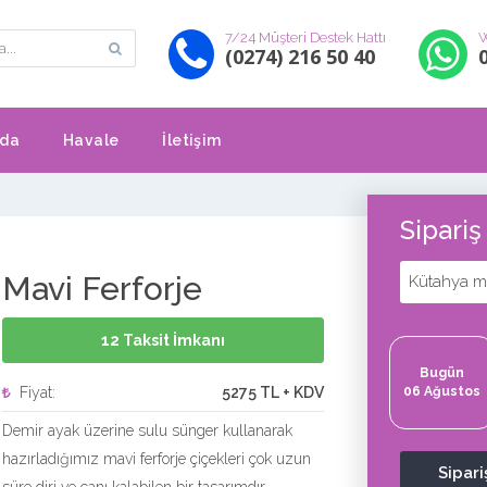
7/24 Müşteri Destek Hattı
W
(0274) 216 50 40
zda
Havale
İletişim
Sipari
Mavi Ferforje
Kütahya me
12 Taksit İmkanı
Bugün
Fiyat:
5275 TL + KDV
06 Ağustos
Demir ayak üzerine sulu sünger kullanarak
hazırladığımız mavi ferforje çiçekleri çok uzun