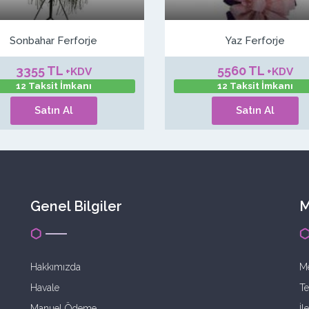
Sonbahar Ferforje
Yaz Ferforje
3355 TL
5560 TL
+KDV
+KDV
12 Taksit İmkanı
12 Taksit İmkanı
Satın Al
Satın Al
Genel Bilgiler
M
Hakkımızda
Me
Havale
Te
Manuel Ödeme
İl