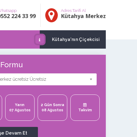
hatsapp
Adres Tarifi Al
0552 224 33 99
Kütahya Merkez
Kütahya'nın Çiçekcisi
ş Formu
rkez ücretsiz Ücretsiz
Yarın
2 Gün Sonra
07 Ağustos
08 Ağustos
Takvim