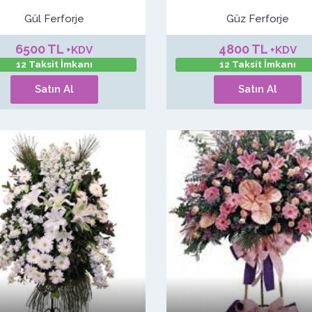
Gül Ferforje
Güz Ferforje
6500 TL
4800 TL
+KDV
+KDV
12 Taksit İmkanı
12 Taksit İmkanı
Satın Al
Satın Al