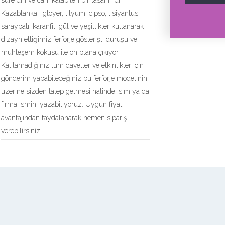
süre diri ve canı kalabilen bir tasarımdır.
Kazablanka , gloyer, lilyum, cipso, lisiyantus,
saraypatı, karanfil, gül ve yeşillikler kullanarak
dizayn ettiğimiz ferforje gösterişli duruşu ve
muhteşem kokusu ile ön plana çıkıyor.
Katılamadığınız tüm davetler ve etkinlikler için
gönderim yapabileceğiniz bu ferforje modelinin
üzerine sizden talep gelmesi halinde isim ya da
firma ismini yazabiliyoruz. Uygun fiyat
avantajından faydalanarak hemen sipariş
verebilirsiniz.