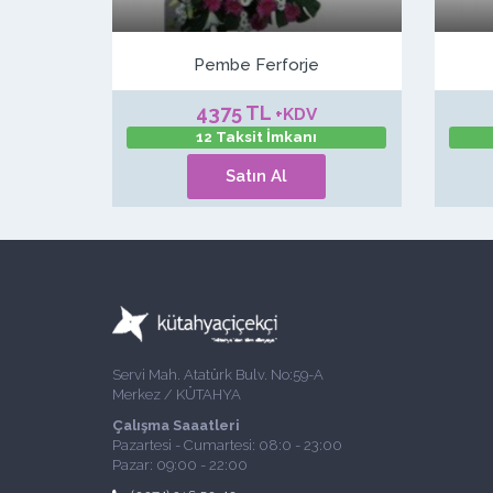
Pembe Ferforje
4375 TL
+KDV
12 Taksit İmkanı
Satın Al
Servi Mah. Atatürk Bulv. No:59-A
Merkez / KÜTAHYA
Çalışma Saaatleri
Pazartesi - Cumartesi: 08:0 - 23:00
Pazar: 09:00 - 22:00