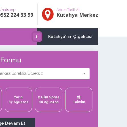
hatsapp
Adres Tarifi Al
0552 224 33 99
Kütahya Merkez
Kütahya'nın Çiçekcisi
ş Formu
rkez ücretsiz Ücretsiz
Yarın
2 Gün Sonra
07 Ağustos
08 Ağustos
Takvim