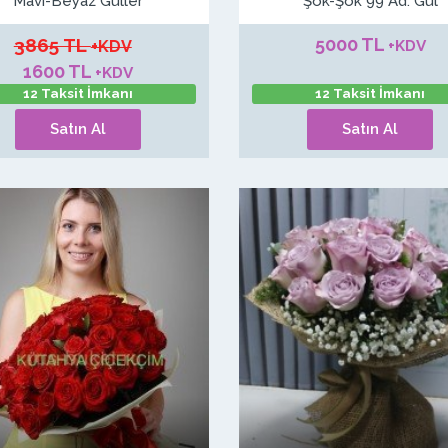
Mavi-Beyaz Güller
Şok-Şok 99 Ad. Gül
3865 TL
5000 TL
+KDV
+KDV
1600 TL
+KDV
12 Taksit İmkanı
12 Taksit İmkanı
Satın Al
Satın Al