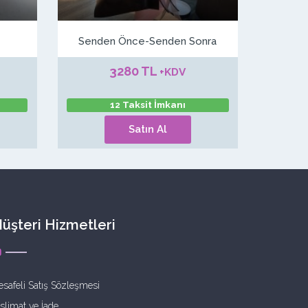
Senden Önce-Senden Sonra
3280 TL
+KDV
12 Taksit İmkanı
Satın Al
üşteri Hizmetleri
safeli Satış Sözleşmesi
slimat ve İade