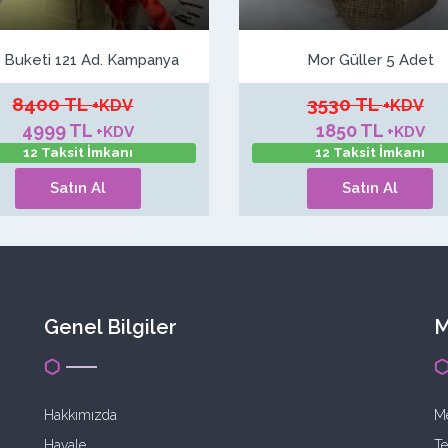
 Buketi 121 Ad. Kampanya
Mor Güller 5 Adet
8400 TL
3530 TL
+KDV
+KDV
4999 TL
1850 TL
+KDV
+KDV
12 Taksit İmkanı
12 Taksit İmkanı
Satın Al
Satın Al
Genel Bilgiler
M
Hakkımızda
Me
Havale
Te