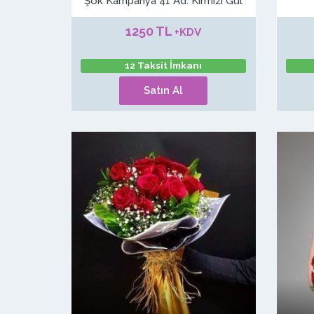
Şok Kampanya 41 Ad. Kırmızı Gül
1250 TL
+KDV
12 Taksit İmkanı
Satın Al