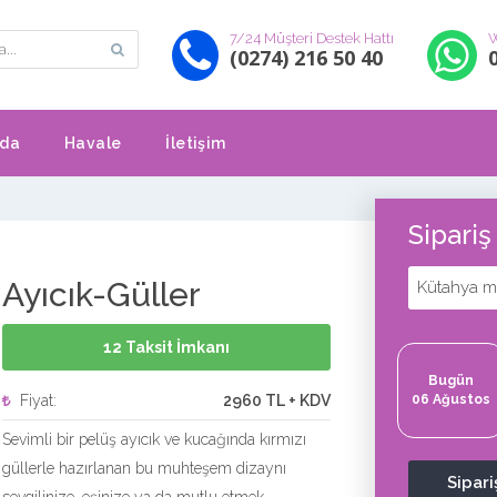
7/24 Müşteri Destek Hattı
W
(0274) 216 50 40
zda
Havale
İletişim
Sipari
Ayıcık-Güller
Kütahya me
12 Taksit İmkanı
Bugün
Fiyat:
2960 TL + KDV
06 Ağustos
Sevimli bir pelüş ayıcık ve kucağında kırmızı
güllerle hazırlanan bu muhteşem dizaynı