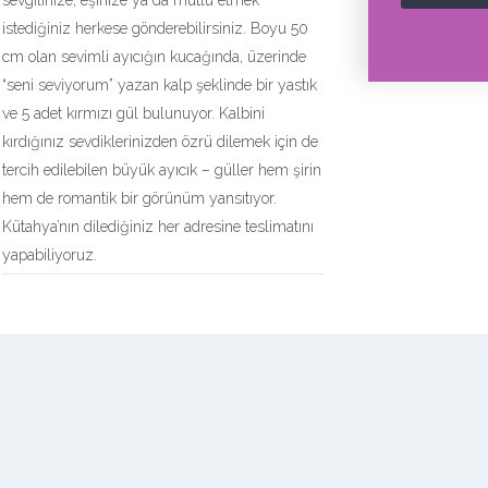
sevgilinize, eşinize ya da mutlu etmek
istediğiniz herkese gönderebilirsiniz. Boyu 50
cm olan sevimli ayıcığın kucağında, üzerinde
“seni seviyorum” yazan kalp şeklinde bir yastık
ve 5 adet kırmızı gül bulunuyor. Kalbini
kırdığınız sevdiklerinizden özrü dilemek için de
tercih edilebilen büyük ayıcık – güller hem şirin
hem de romantik bir görünüm yansıtıyor.
Kütahya’nın dilediğiniz her adresine teslimatını
yapabiliyoruz.