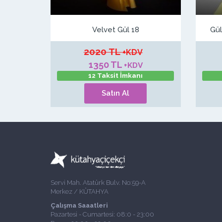
Velvet Gül 18
Gül
2020 TL
+KDV
1350 TL
+KDV
12 Taksit İmkanı
Satın Al
Servi Mah. Atatürk Bulv. No:59-A
Merkez / KÜTAHYA
Çalışma Saaatleri
Pazartesi - Cumartesi: 08:0 - 23:00