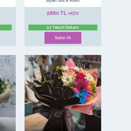
Siyah Gül 8 Adet
2880 TL
+KDV
12 Taksit İmkanı
Satın Al