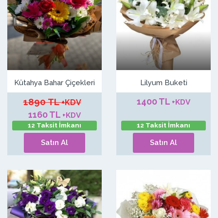
Kütahya Bahar Çiçekleri
Lilyum Buketi
1890 TL
1400 TL
+KDV
+KDV
1160 TL
+KDV
12 Taksit İmkanı
12 Taksit İmkanı
Satın Al
Satın Al