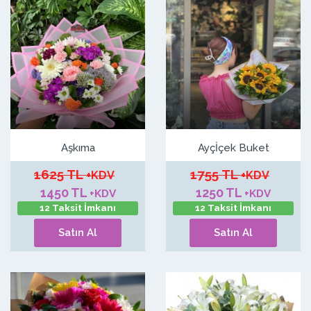
Aşkıma
Ayçİçek Buket
1625 TL
1755 TL
+KDV
+KDV
1450 TL
1250 TL
+KDV
+KDV
12 Taksit İmkanı
12 Taksit İmkanı
Satın Al
Satın Al