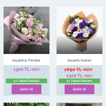
lisyantus Pembe
lisyantu buket
1300 TL
1690 TL
+KDV
+KDV
1300 TL
+KDV
12 Taksit İmkanı
12 Taksit İmkanı
Satın Al
Satın Al