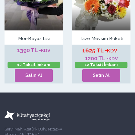
Mor-Beyaz Lisi
Taze Mevsim Buketi
1390 TL
1625 TL
+KDV
+KDV
1200 TL
+KDV
12 Taksit İmkanı
12 Taksit İmkanı
Satın Al
Satın Al
Servi Mah. Atatürk Bulv. No:59-A
Merkez / KÜTAHYA