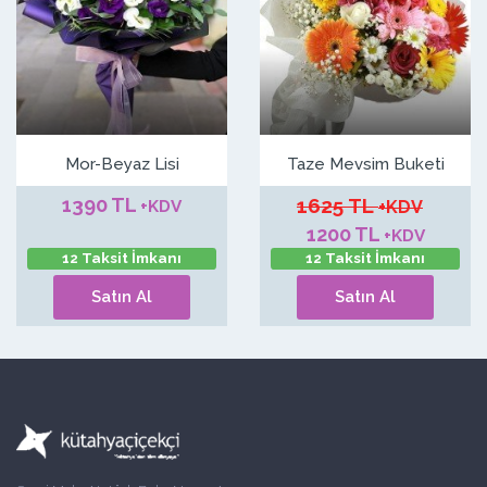
Mor-Beyaz Lisi
Taze Mevsim Buketi
1390 TL
1625 TL
+KDV
+KDV
1200 TL
+KDV
12 Taksit İmkanı
12 Taksit İmkanı
Satın Al
Satın Al