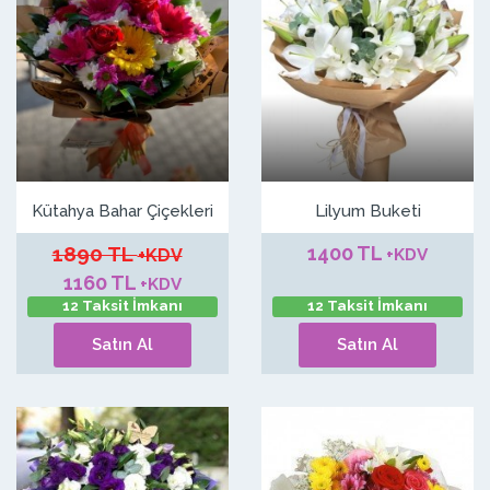
Kütahya Bahar Çiçekleri
Lilyum Buketi
1890 TL
1400 TL
+KDV
+KDV
1160 TL
+KDV
12 Taksit İmkanı
12 Taksit İmkanı
Satın Al
Satın Al