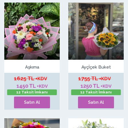
Aşkıma
Ayçİçek Buket
1625 TL
1755 TL
+KDV
+KDV
1450 TL
1250 TL
+KDV
+KDV
12 Taksit İmkanı
12 Taksit İmkanı
Satın Al
Satın Al