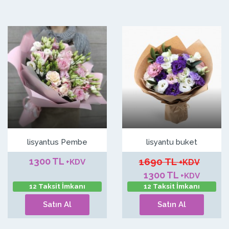
lisyantus Pembe
lisyantu buket
1300 TL
1690 TL
+KDV
+KDV
1300 TL
+KDV
12 Taksit İmkanı
12 Taksit İmkanı
Satın Al
Satın Al