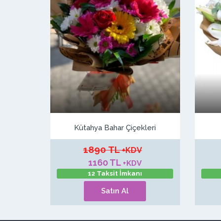
Kütahya Bahar Çiçekleri
1890 TL
+KDV
1160 TL
+KDV
12 Taksit İmkanı
Satın Al