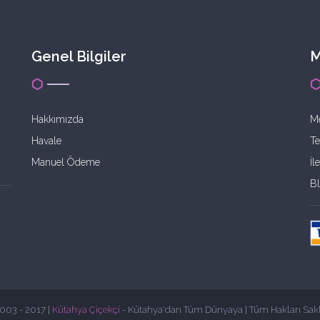
Genel Bilgiler
M
Hakkımızda
Me
Havale
Te
Manuel Ödeme
İl
B
003 - 2017 |
Kütahya Çiçekçi
- Kütahya'dan Tüm Dünyaya | Tüm Hakları Saklı