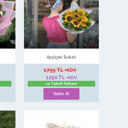
Ayçİçek Buket
1755 TL
+KDV
1250 TL
+KDV
12 Taksit İmkanı
Satın Al