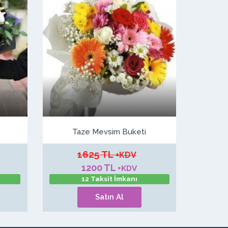
Taze Mevsim Buketi
1625 TL
+KDV
1200 TL
+KDV
12 Taksit İmkanı
Satın Al