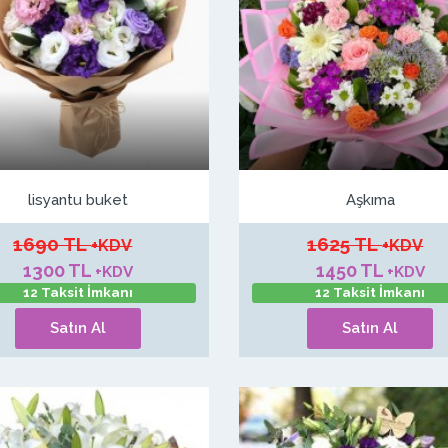
lisyantu buket
Aşkıma
1690 TL
1625 TL
+KDV
+KDV
1300 TL
1450 TL
+KDV
+KDV
12 Taksit İmkanı
12 Taksit İmkanı
Satın Al
Satın Al