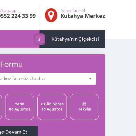
hatsapp
Adres Tarifi Al
0552 224 33 99
Kütahya Merkez
Kütahya'nın Çiçekcisi
ş Formu
rkez ücretsiz Ücretsiz
Yarın
2 Gün Sonra
09 Ağustos
10 Ağustos
Takvim