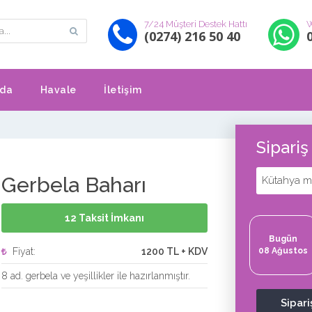
7/24 Müşteri Destek Hattı
W
(0274) 216 50 40
zda
Havale
İletişim
Sipari
Gerbela Baharı
Kütahya me
12 Taksit İmkanı
Bugün
Fiyat:
1200 TL + KDV
08 Ağustos
8 ad. gerbela ve yeşillikler ile hazırlanmıştır.