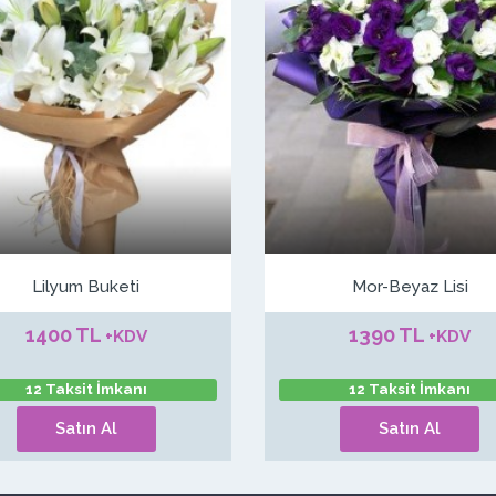
Lilyum Buketi
Mor-Beyaz Lisi
1400 TL
1390 TL
+KDV
+KDV
12 Taksit İmkanı
12 Taksit İmkanı
Satın Al
Satın Al