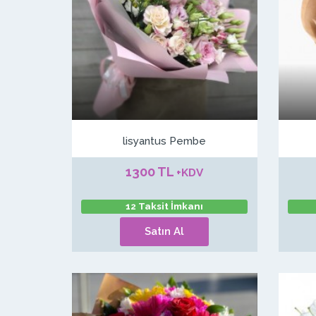
lisyantus Pembe
1300 TL
+KDV
12 Taksit İmkanı
Satın Al