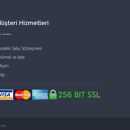
üşteri Hizmetleri
safeli Satış Sözleşmesi
slimat ve İade
etişim
log
dır.