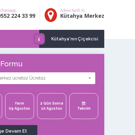
hatsapp
Adres Tarifi Al
0552 224 33 99
Kütahya Merkez
Kütahya'nın Çiçekcisi
ş Formu
rkez ücretsiz Ücretsiz
Yarın
2 Gün Sonra
09 Ağustos
10 Ağustos
Takvim