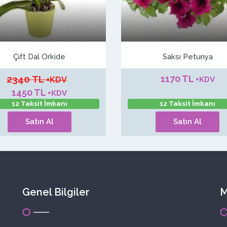
Çift Dal Orkide
Saksı Petunya
2340 TL
1170 TL
+KDV
+KDV
1450 TL
+KDV
12 Taksit İmkanı
12 Taksit İmkanı
Satın Al
Satın Al
Genel Bilgiler
M