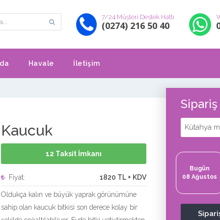
7/24 Müşteri Destek Hattı
W
(0274) 216 50 40
zda
Havale
İletişim
Sipari
Kaucuk
Kütahya me
12 Taksit İmkanı
Bugün
Fiyat:
1820 TL + KDV
08 Ağustos
Oldukça kalın ve büyük yaprak görünümüne
sahip olan kaucuk bitkisi son derece kolay bir