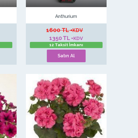
Anthurium
1600 TL
+KDV
1350 TL
+KDV
12 Taksit İmkanı
Satın Al