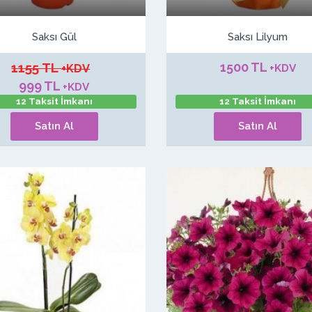
Saksı Gül
Saksı Lilyum
1155 TL
1500 TL
+KDV
+KDV
999 TL
+KDV
12 Taksit İmkanı
12 Taksit İmkanı
Satın Al
Satın Al