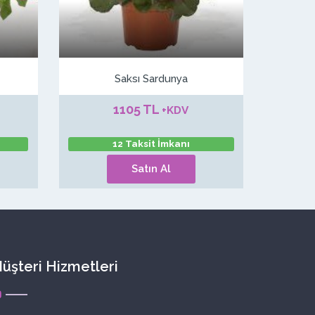
Saksı Sardunya
1105 TL
+KDV
12 Taksit İmkanı
Satın Al
üşteri Hizmetleri