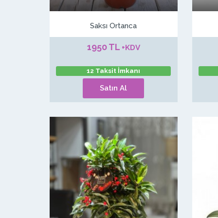
Saksı Ortanca
1950 TL
+KDV
12 Taksit İmkanı
Satın Al