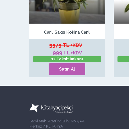
Canlı Saksı Kokina Canlı
3575 TL
+KDV
999 TL
+KDV
12 Taksit İmkanı
Satın Al
Servi Mah. Atatürk Bulv. No:59-A
Merkez / KÜTAHYA