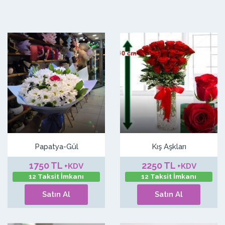
Papatya-Gül
Kış Aşkları
1750 TL
2250 TL
+KDV
+KDV
12 Taksit İmkanı
12 Taksit İmkanı
Satın Al
Satın Al