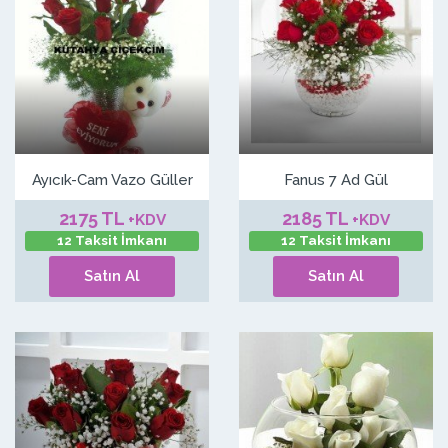
Ayıcık-Cam Vazo Güller
Fanus 7 Ad Gül
2175 TL
2185 TL
+KDV
+KDV
12 Taksit İmkanı
12 Taksit İmkanı
Satın Al
Satın Al