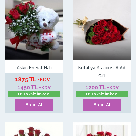
Aşkın En Saf Hali
Kütahya Kraliçesi 8 Ad.
Gül
1875 TL
+KDV
1450 TL
1200 TL
+KDV
+KDV
12 Taksit İmkanı
12 Taksit İmkanı
Satın Al
Satın Al