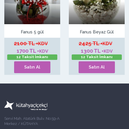
Fanus 5 gül
Fanus Beyaz Gül
2100 TL
2425 TL
+KDV
+KDV
1700 TL
1300 TL
+KDV
+KDV
12 Taksit İmkanı
12 Taksit İmkanı
Satın Al
Satın Al
Servi Mah. Atatürk Bulv. No:59-A
Merkez / KÜTAHYA